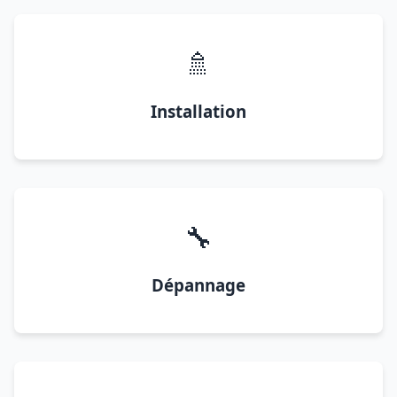
🚿
Installation
🔧
Dépannage