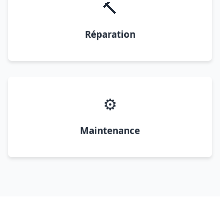
🔨
Réparation
⚙️
Maintenance