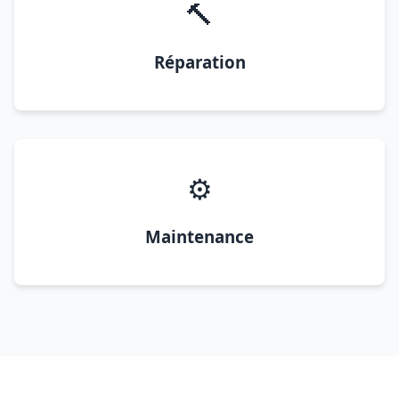
🔨
Réparation
⚙️
Maintenance