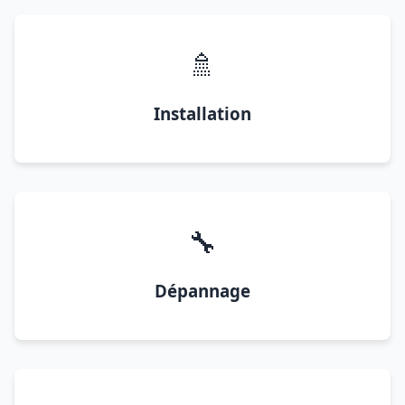
🚿
Installation
🔧
Dépannage