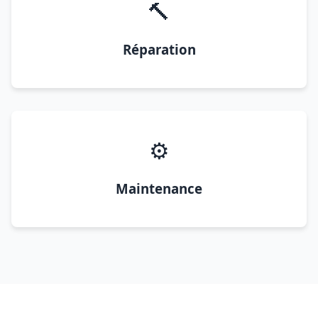
🔨
Réparation
⚙️
Maintenance