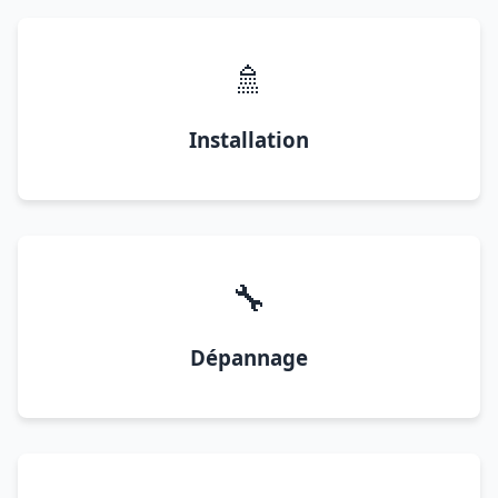
🚿
Installation
🔧
Dépannage