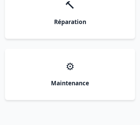
🔨
Réparation
⚙️
Maintenance