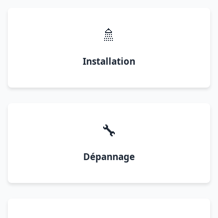
🚿
Installation
🔧
Dépannage