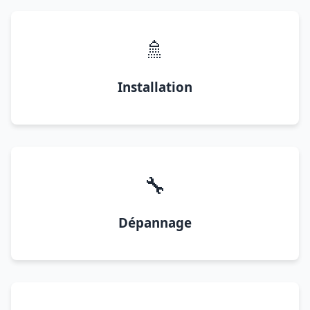
🚿
Installation
🔧
Dépannage