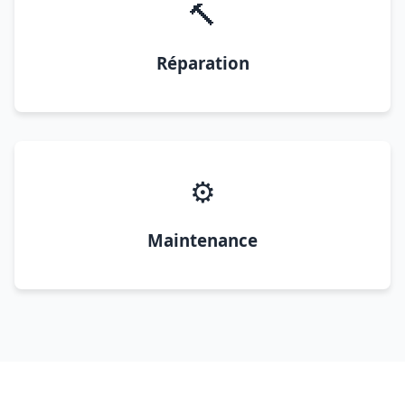
🔨
Réparation
⚙️
Maintenance