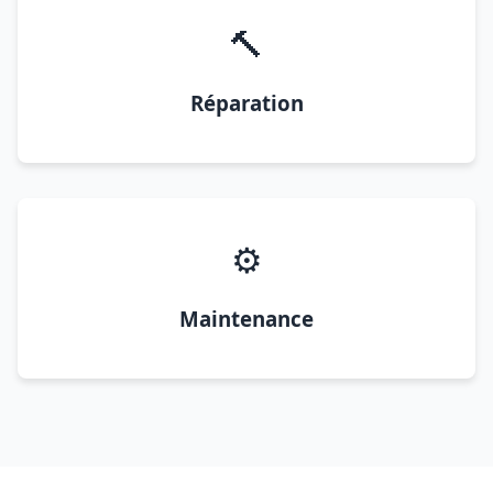
🔨
Réparation
⚙️
Maintenance