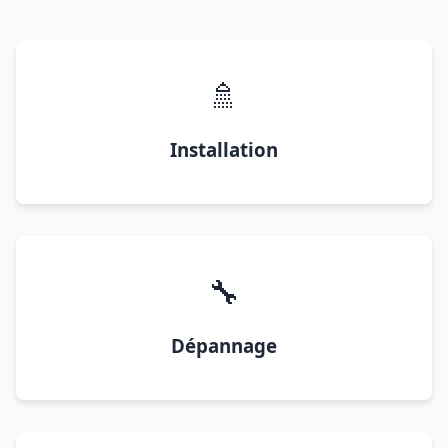
🚿
Installation
🔧
Dépannage