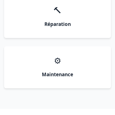
🔨
Réparation
⚙️
Maintenance