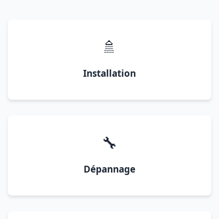
🚿
Installation
🔧
Dépannage