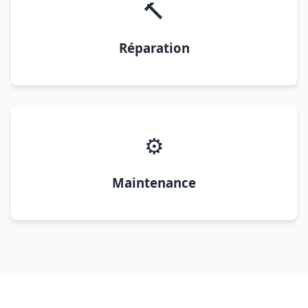
🔨
Réparation
⚙️
Maintenance