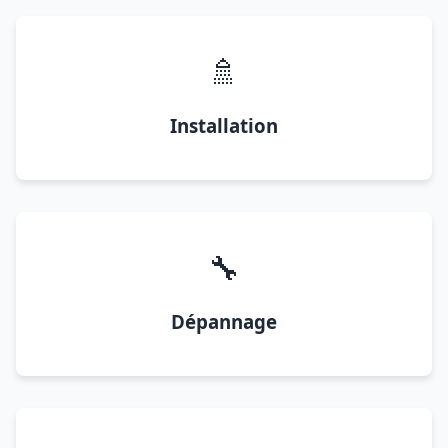
🚿
Installation
🔧
Dépannage