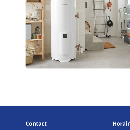
Contact
Horair