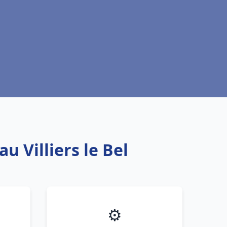
u Villiers le Bel
⚙️