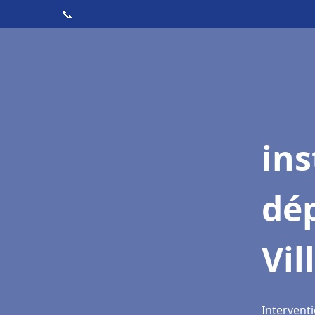
📞
ins
dé
Vil
Interventi