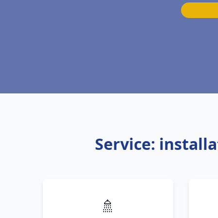
Service: install
🚿