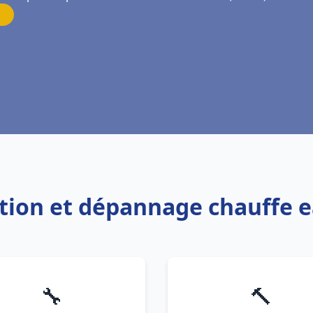
ation et dépannage chauffe ea
🔧
🔨