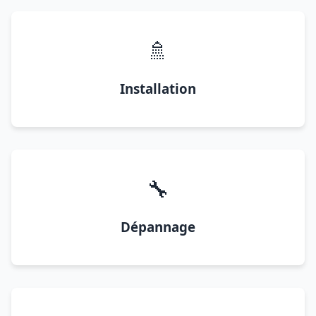
🚿
Installation
🔧
Dépannage