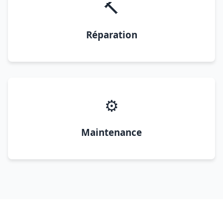
🔨
Réparation
⚙️
Maintenance