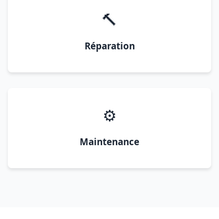
🔨
Réparation
⚙️
Maintenance