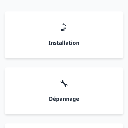
🚿
Installation
🔧
Dépannage