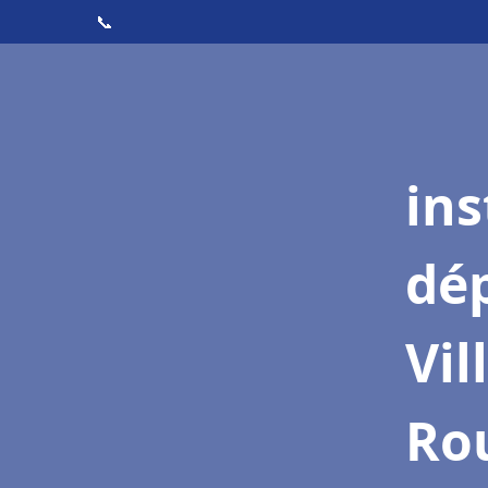
📞
ins
dé
Vil
Ro