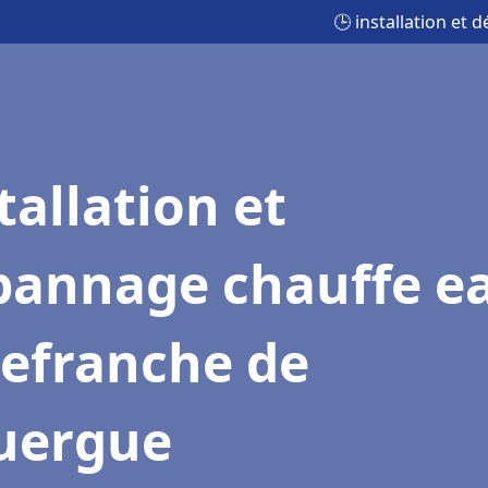
🕒 installation et
tallation et
pannage chauffe e
lefranche de
uergue