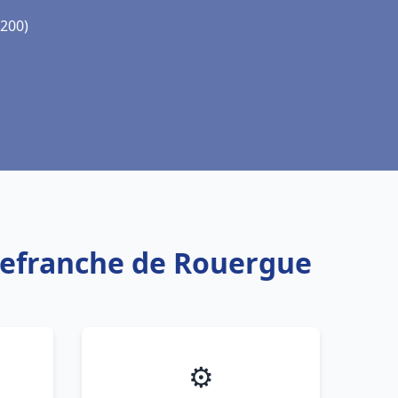
2200)
llefranche de Rouergue
⚙️