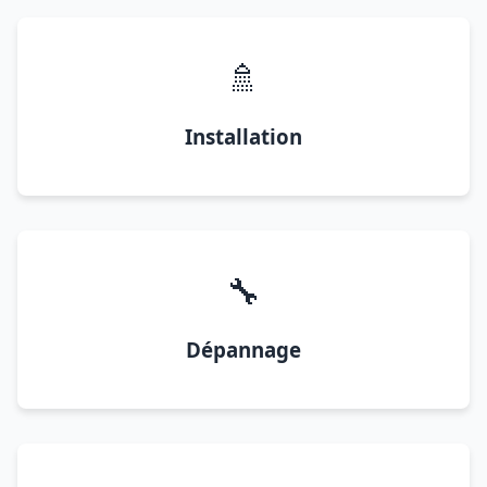
🚿
Installation
🔧
Dépannage