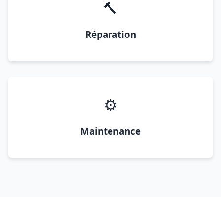
🔨
Réparation
⚙️
Maintenance