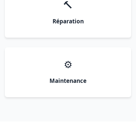
🔨
Réparation
⚙️
Maintenance