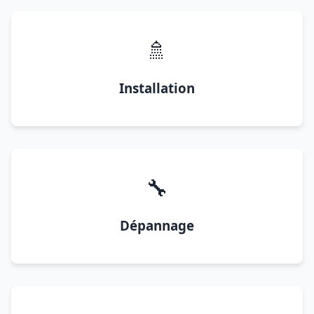
🚿
Installation
🔧
Dépannage