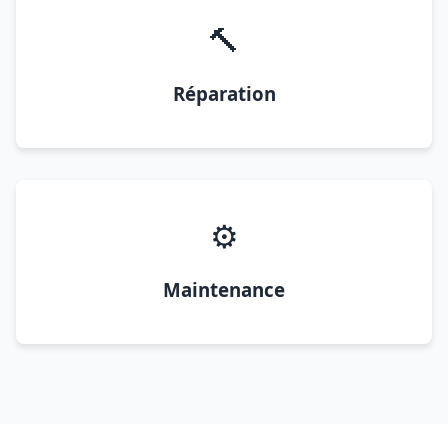
🔨
Réparation
⚙️
Maintenance