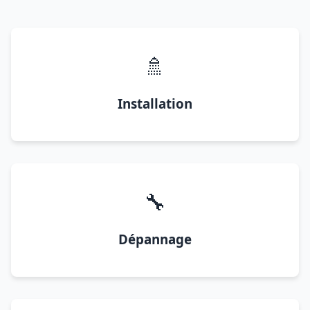
🚿
Installation
🔧
Dépannage