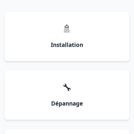
🚿
Installation
🔧
Dépannage