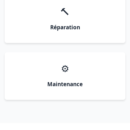
🔨
Réparation
⚙️
Maintenance