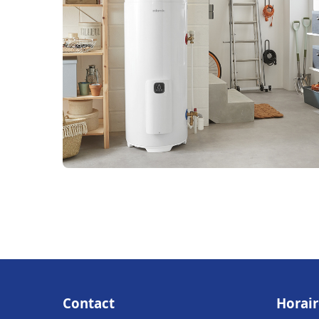
Contact
Horair