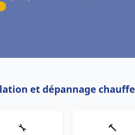
allation et dépannage chauff
🔧
🔨