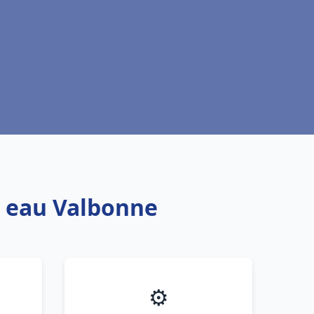
e eau Valbonne
⚙️