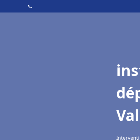
📞
ins
dé
Va
Intervent