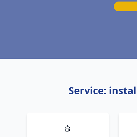
Service: inst
🚿