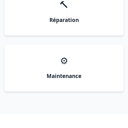
🔨
Réparation
⚙️
Maintenance