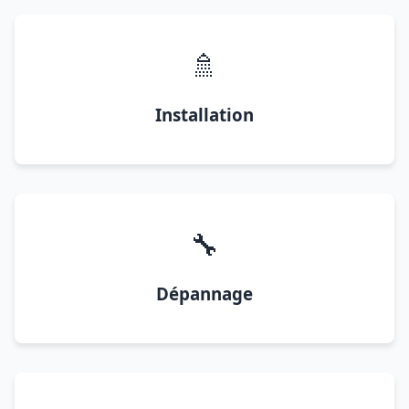
🚿
Installation
🔧
Dépannage