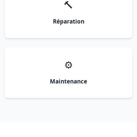
🔨
Réparation
⚙️
Maintenance