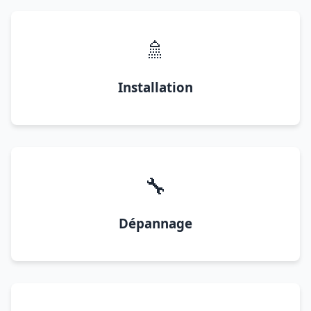
🚿
Installation
🔧
Dépannage