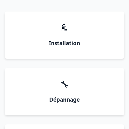
🚿
Installation
🔧
Dépannage