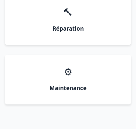
🔨
Réparation
⚙️
Maintenance