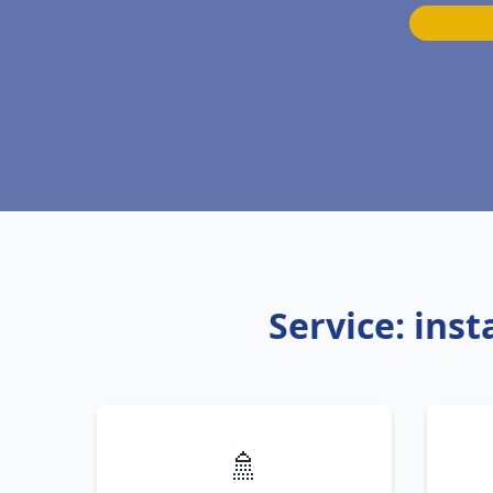
Service: ins
🚿