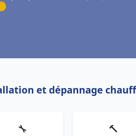
tallation et dépannage chauf
🔧
🔨