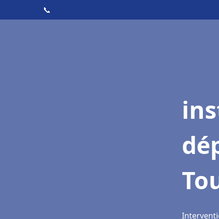
📞
ins
dé
To
Interventi