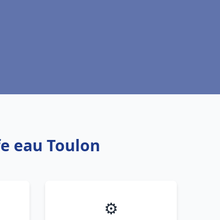
fe eau Toulon
⚙️