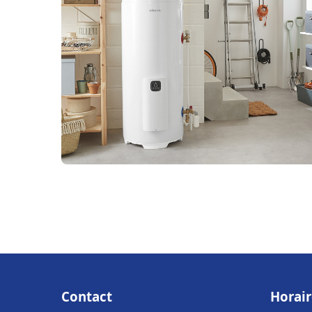
Contact
Horair