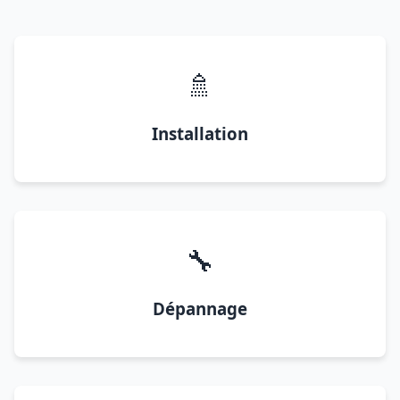
🚿
Installation
🔧
Dépannage