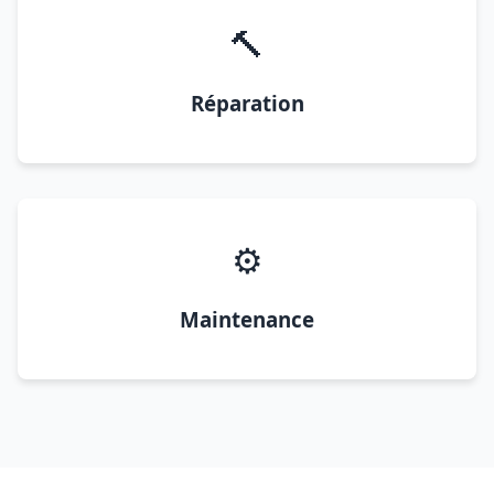
🔨
Réparation
⚙️
Maintenance