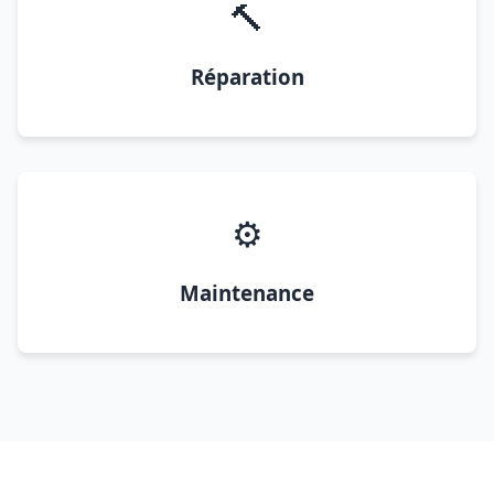
🔨
Réparation
⚙️
Maintenance