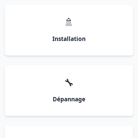
🚿
Installation
🔧
Dépannage