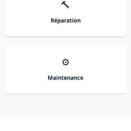
🔨
Réparation
⚙️
Maintenance