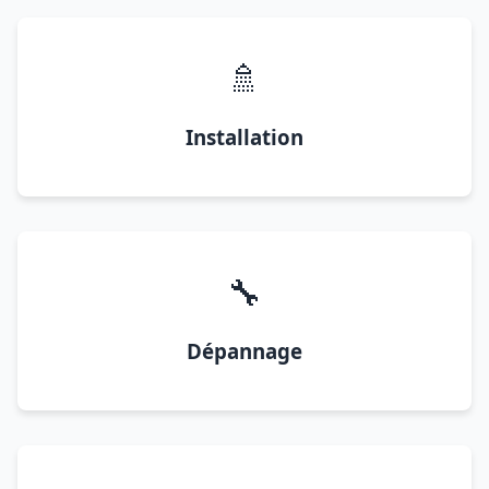
🚿
Installation
🔧
Dépannage