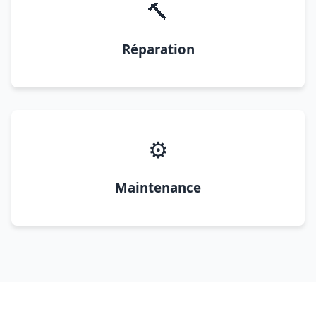
🔨
Réparation
⚙️
Maintenance