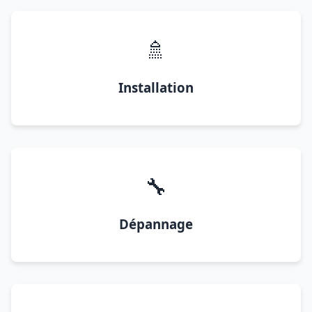
🚿
Installation
🔧
Dépannage