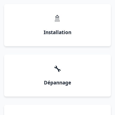
🚿
Installation
🔧
Dépannage