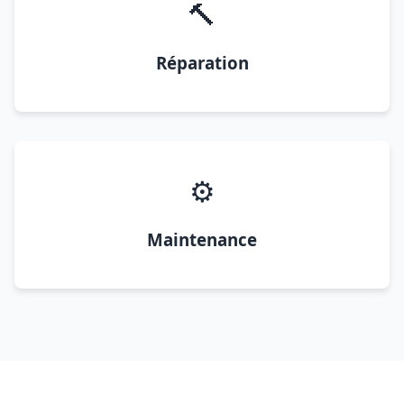
🔨
Réparation
⚙️
Maintenance