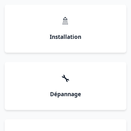
🚿
Installation
🔧
Dépannage