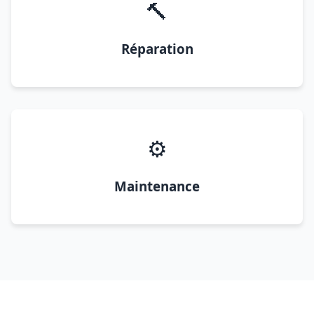
🔨
Réparation
⚙️
Maintenance