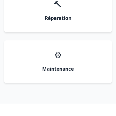
🔨
Réparation
⚙️
Maintenance