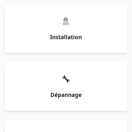
🚿
Installation
🔧
Dépannage