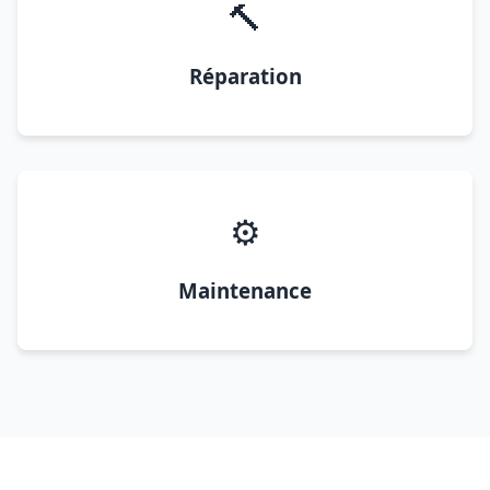
🔨
Réparation
⚙️
Maintenance