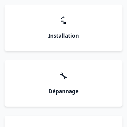
🚿
Installation
🔧
Dépannage