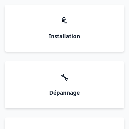
🚿
Installation
🔧
Dépannage