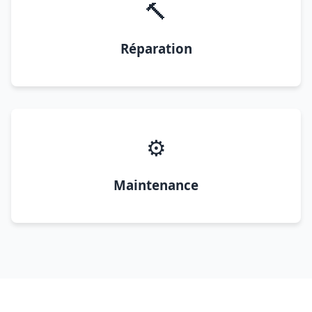
🔨
Réparation
⚙️
Maintenance