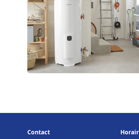
Contact
Horair