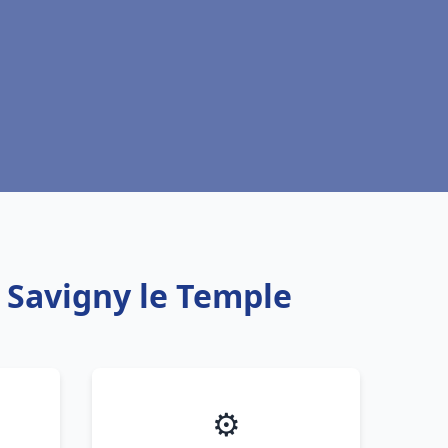
u Savigny le Temple
⚙️