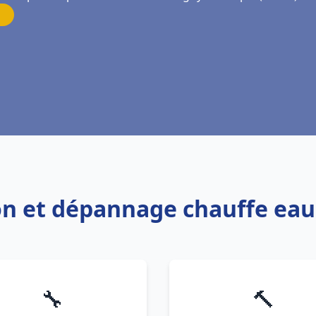
ion et dépannage chauffe ea
🔧
🔨