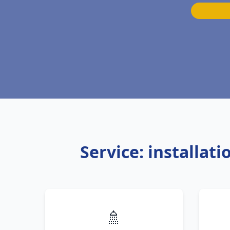
Service: installat
🚿