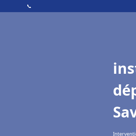
📞
ins
dé
Sav
Interventi