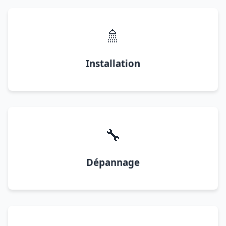
🚿
Installation
🔧
Dépannage