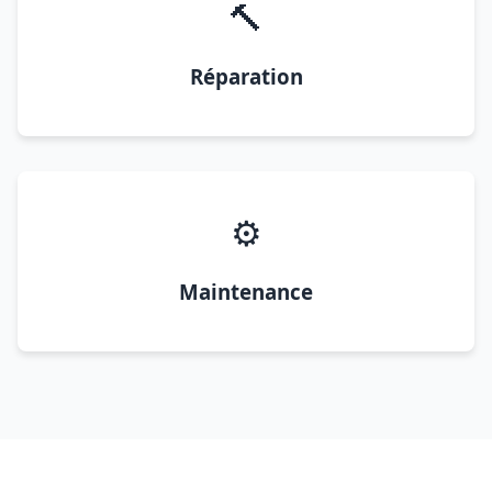
🔨
Réparation
⚙️
Maintenance