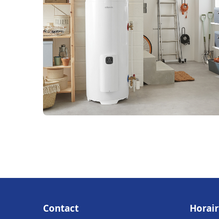
Contact
Horair