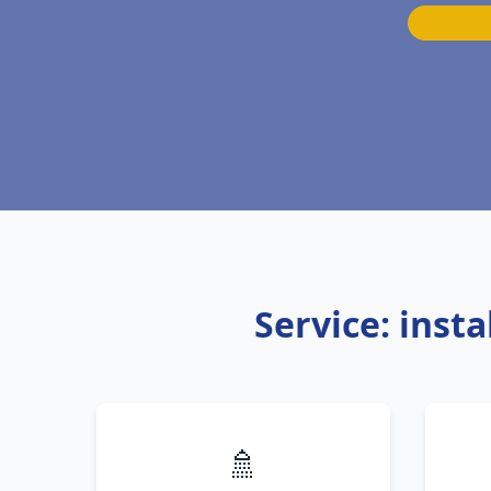
Service: inst
🚿