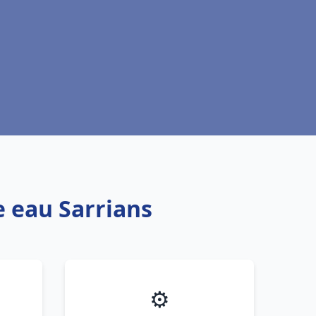
e eau Sarrians
⚙️