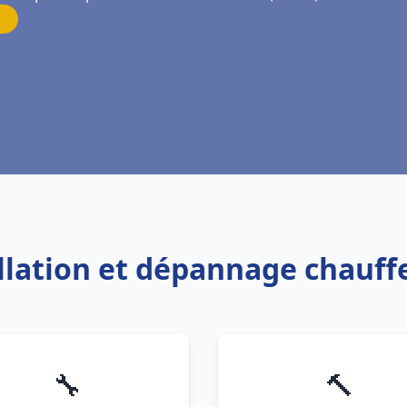
allation et dépannage chauff
🔧
🔨