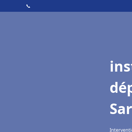
📞
ins
dé
Sar
Interventi