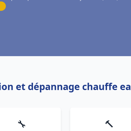
ation et dépannage chauffe e
🔧
🔨