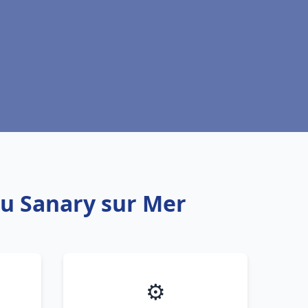
au Sanary sur Mer
⚙️