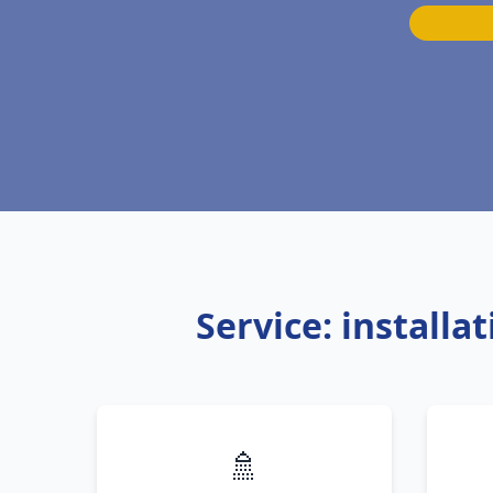
Service: install
🚿