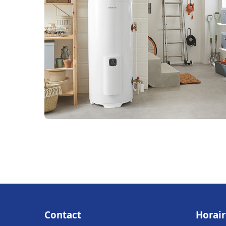
Contact
Horair