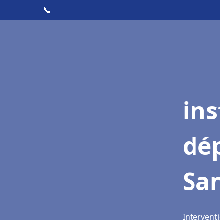
📞
ins
dé
Sa
Intervent