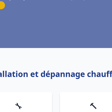
tallation et dépannage chauff
🔧
🔨