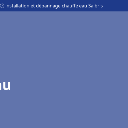
🕒 installation et dépannage chauffe eau Salbris
au