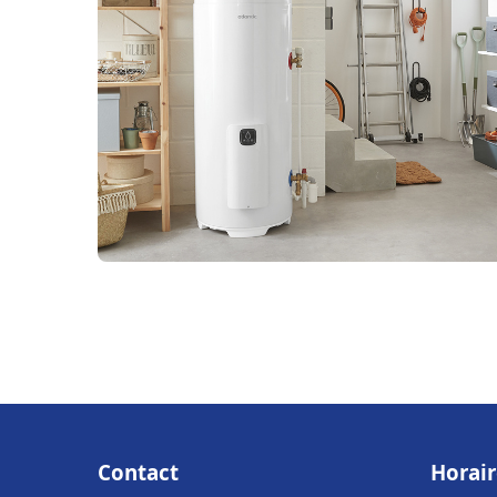
Contact
Horair