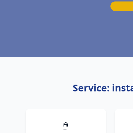
Service: ins
🚿