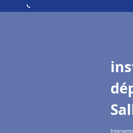
📞
ins
dé
Sal
Interventi