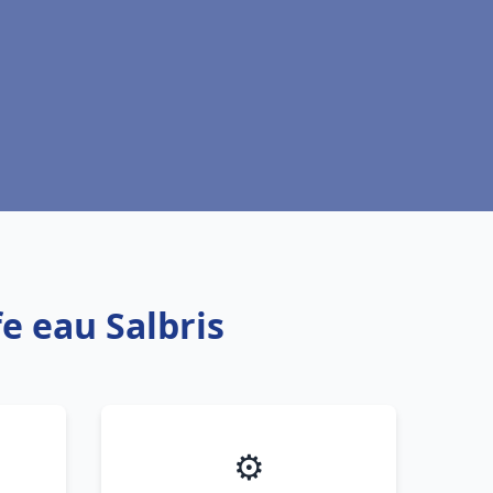
e eau Salbris
⚙️