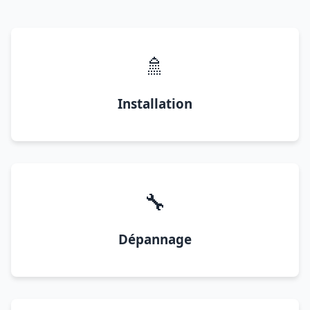
🚿
Installation
🔧
Dépannage