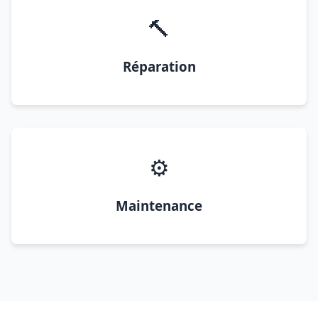
🔨
Réparation
⚙️
Maintenance