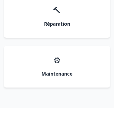
🔨
Réparation
⚙️
Maintenance