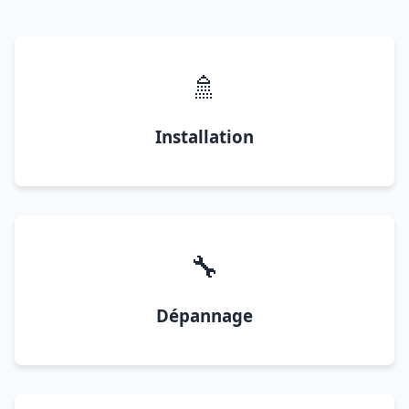
🚿
Installation
🔧
Dépannage