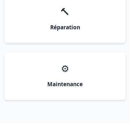
🔨
Réparation
⚙️
Maintenance