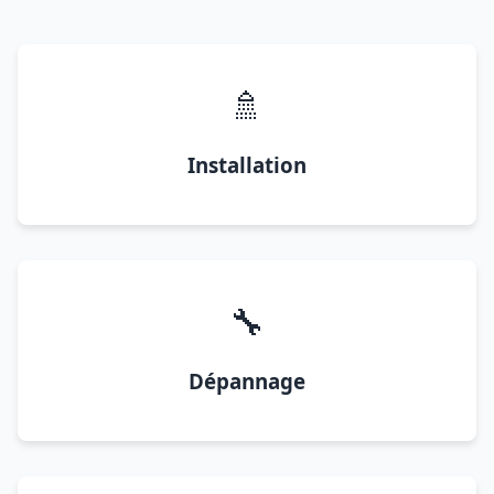
🚿
Installation
🔧
Dépannage