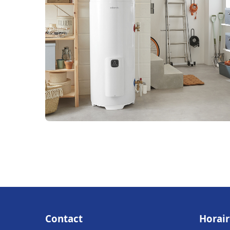
Contact
Horair