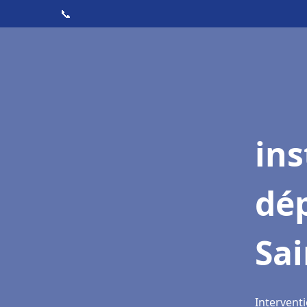
📞
ins
dé
Sai
Interventi