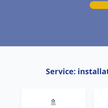
Service: install
🚿