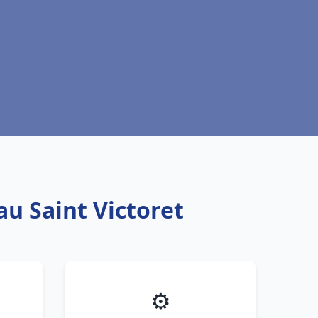
au Saint Victoret
⚙️