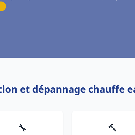
ation et dépannage chauffe e
🔧
🔨