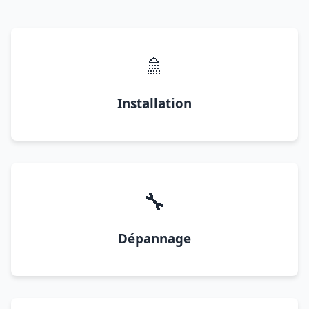
🚿
Installation
🔧
Dépannage