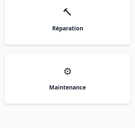
🔨
Réparation
⚙️
Maintenance