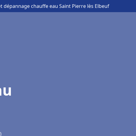
 et dépannage chauffe eau Saint Pierre lès Elbeuf
au
)