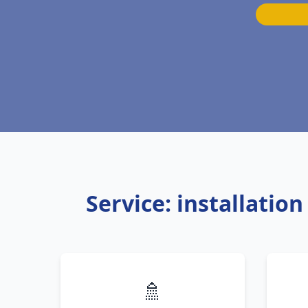
Service: installatio
🚿