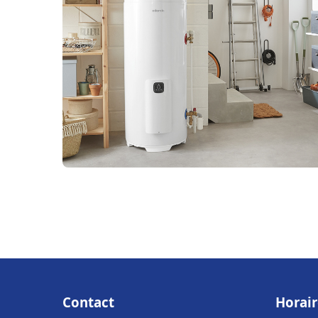
Contact
Horair