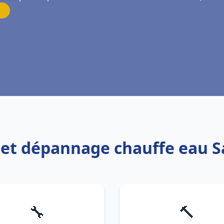
n et dépannage chauffe eau Sa
🔧
🔨