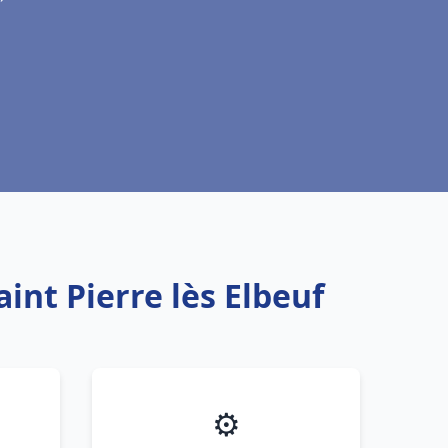
int Pierre lès Elbeuf
⚙️