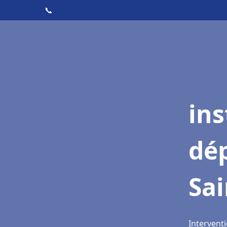
📞
ins
dé
Sai
Interventi