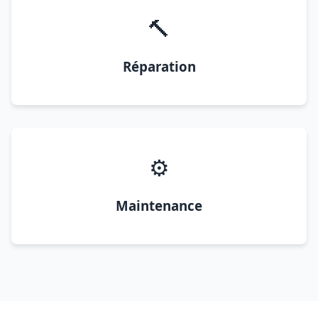
🔨
Réparation
⚙️
Maintenance