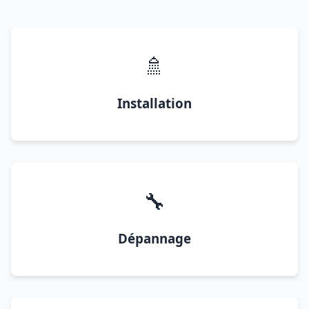
🚿
Installation
🔧
Dépannage