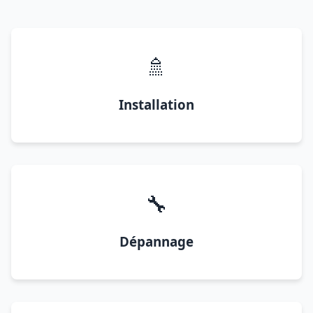
🚿
Installation
🔧
Dépannage