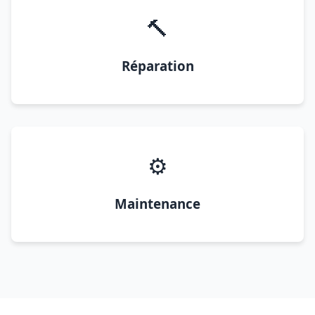
🔨
Réparation
⚙️
Maintenance