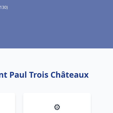
6130)
nt Paul Trois Châteaux
⚙️