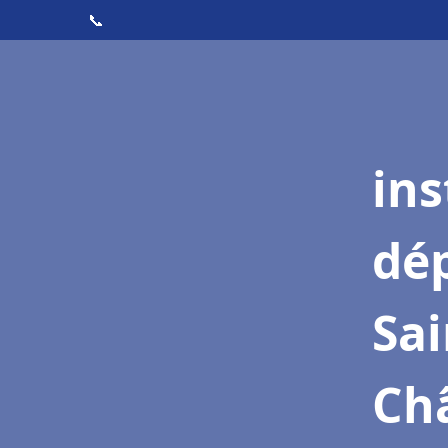
📞
ins
dé
Sai
Ch