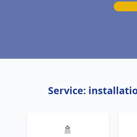
Service: installat
🚿