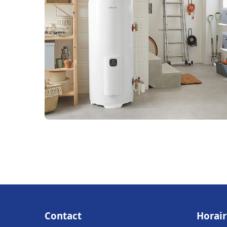
Contact
Horair