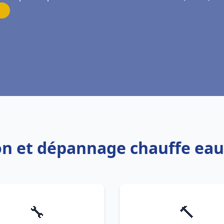
ion et dépannage chauffe eau
🔧
🔨