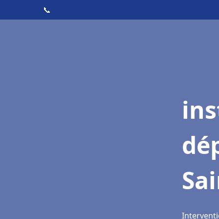
📞
ins
dé
Sai
Interventi