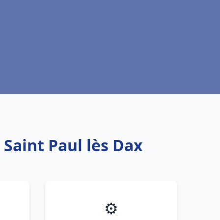
 Saint Paul lès Dax
⚙️