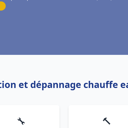
ation et dépannage chauffe 
🔧
🔨