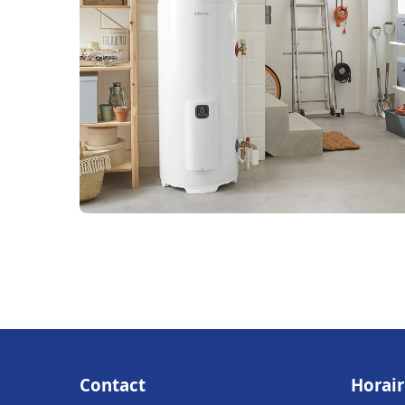
Contact
Horair