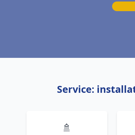
Service: install
🚿