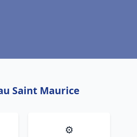
eau Saint Maurice
⚙️