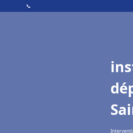
📞
ins
dé
Sa
Interventi