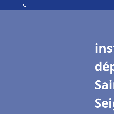
📞
ins
dé
Sai
Se