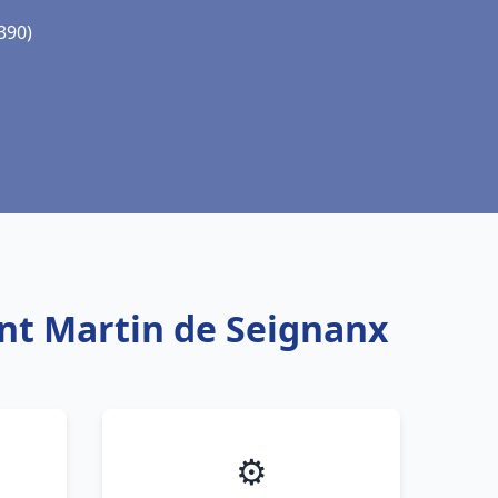
390)
int Martin de Seignanx
⚙️