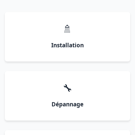
🚿
Installation
🔧
Dépannage