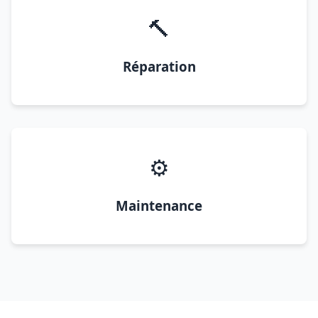
🔨
Réparation
⚙️
Maintenance