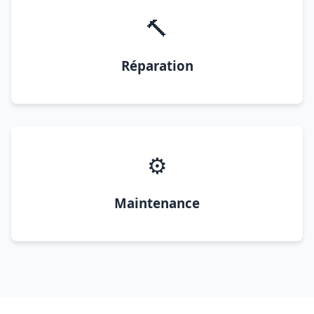
🔨
Réparation
⚙️
Maintenance