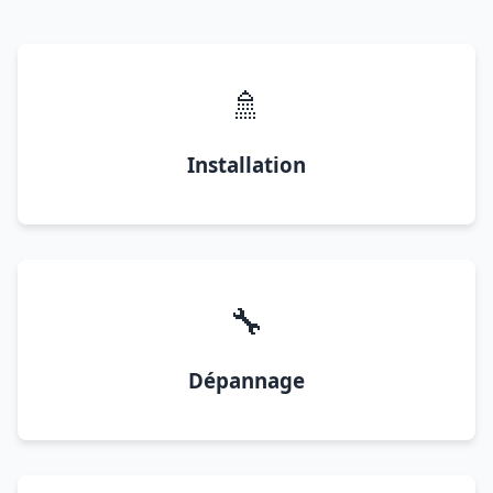
🚿
Installation
🔧
Dépannage